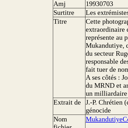
Amj
19930703
Surtitre
Les extrémiste
Titre
Cette photograp
extraordinaire
représente au 
Mukandutiye, di
du secteur Ruge
responsable de
fait tuer de no
A ses côtés : J
du MRND et anc
un milliardair
Extrait de
J.-P. Chrétien 
génocide
Nom
MukandutiyeCo
fichier