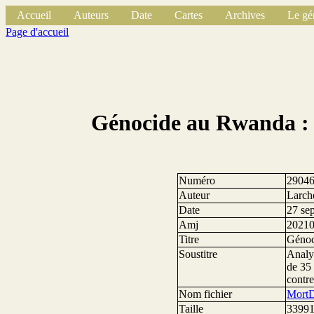
Accueil
Auteurs
Date
Cartes
Archives
Le gé
Page d'accueil
Génocide au Rwanda : m
Numéro
2904
Auteur
Larch
Date
27 se
Amj
2021
Titre
Génoc
Soustitre
Analy
de 35 
contr
Nom fichier
MortD
Taille
33991