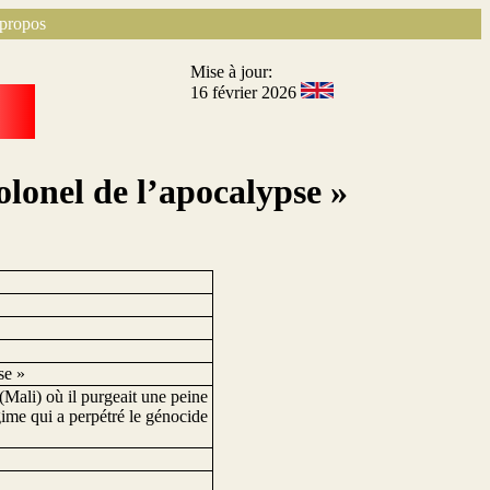
propos
Mise à jour:
16 février 2026
lonel de l’apocalypse »
se »
Mali) où il purgeait une peine
gime qui a perpétré le génocide