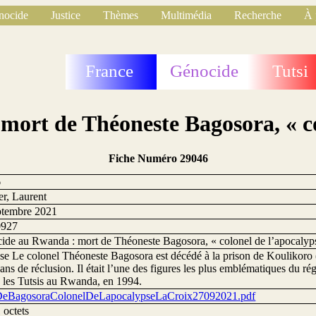
nocide
Justice
Thèmes
Multimédia
Recherche
À 
France
Génocide
Tutsi
ort de Théoneste Bagosora, « co
Fiche Numéro 29046
6
er, Laurent
ptembre 2021
0927
ide au Rwanda : mort de Théoneste Bagosora, « colonel de l’apocalyp
se Le colonel Théoneste Bagosora est décédé à la prison de Koulikoro (
ans de réclusion. Il était l’une des figures les plus emblématiques du ré
e les Tutsis au Rwanda, en 1994.
eBagosoraColonelDeLapocalypseLaCroix27092021.pdf
 octets