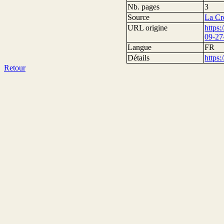
Nb. pages
3
Source
La Cr
URL origine
https
09-27
Langue
FR
Détails
https
Retour