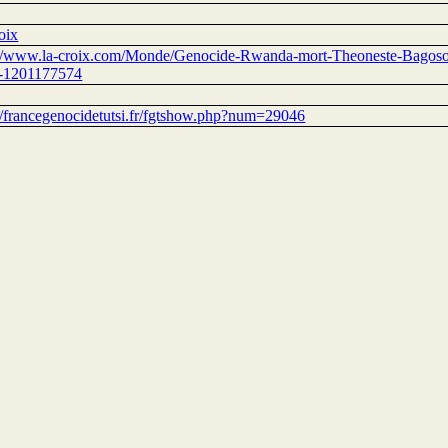
oix
://www.la-croix.com/Monde/Genocide-Rwanda-mort-Theoneste-Bagosor
-1201177574
://francegenocidetutsi.fr/fgtshow.php?num=29046