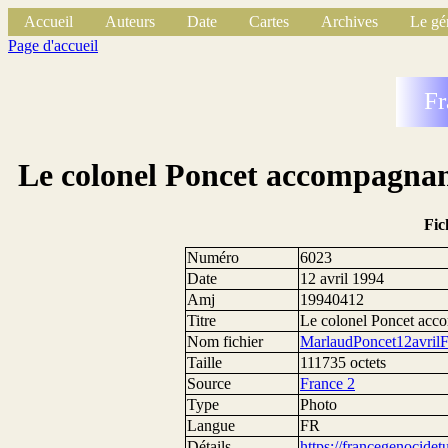
Accueil
Auteurs
Date
Cartes
Archives
Le gé
Page d'accueil
Fr
Le colonel Poncet accompagnan
Fic
Numéro
6023
Date
12 avril 1994
Amj
19940412
Titre
Le colonel Poncet acc
Nom fichier
MarlaudPoncet12avrilF
Taille
111735 octets
Source
France 2
Type
Photo
Langue
FR
Détails
https://francegenocide