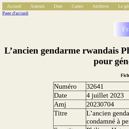
Accueil
Auteurs
Date
Cartes
Archives
Le gé
Page d'accueil
Fr
L’ancien gendarme rwandais Ph
pour gén
Fic
Numéro
32641
Date
4 juillet 2023
Amj
20230704
Titre
L’ancien genda
condamné à per