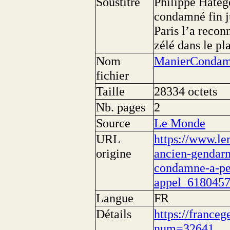
Soustitre
Philippe Hatege
condamné fin ju
Paris l’a recon
zélé dans le pl
Nom
ManierCondam
fichier
Taille
28334 octets
Nb. pages
2
Source
Le Monde
URL
https://www.lem
origine
ancien-gendar
condamne-a-per
appel_6180457
Langue
FR
Détails
https://franceg
num=32641