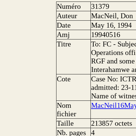
Numéro
31379
Auteur
MacNeil, Don
Date
May 16, 1994
Amj
19940516
Titre
To: FC - Subje
Operations offi
RGF and some 
Interahamwe an
Cote
Case No: ICTR
admitted: 23-1
Name of witne
Nom
MacNeil16May
fichier
Taille
213857 octets
Nb. pages
4