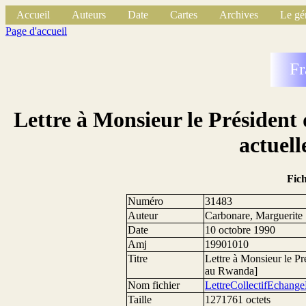
Accueil
Auteurs
Date
Cartes
Archives
Le gé
Page d'accueil
Fr
Lettre à Monsieur le Président
actuel
Fic
Numéro
31483
Auteur
Carbonare, Marguerite
Date
10 octobre 1990
Amj
19901010
Titre
Lettre à Monsieur le Pr
au Rwanda]
Nom fichier
LettreCollectifEchang
Taille
1271761 octets