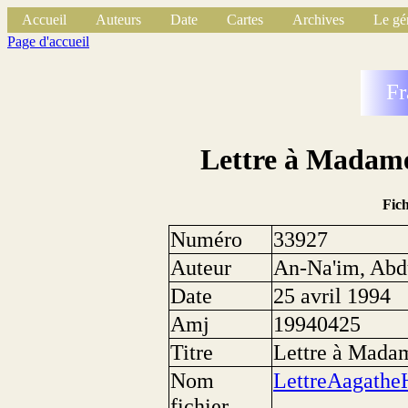
Accueil
Auteurs
Date
Cartes
Archives
Le gé
Page d'accueil
Fr
Lettre à Madam
Fic
Numéro
33927
Auteur
An-Na'im, Abd
Date
25 avril 1994
Amj
19940425
Titre
Lettre à Mada
Nom
LettreAagath
fichier