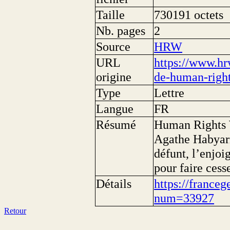
Taille
730191 octets
Nb. pages
2
Source
HRW
URL
https://www.hr
origine
de-human-right
Type
Lettre
Langue
FR
Résumé
Human Rights W
Agathe Habyari
défunt, l’enjoi
pour faire cess
Détails
https://franceg
num=33927
Retour