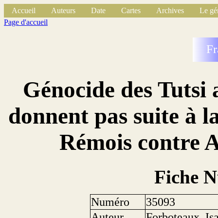
Accueil
Auteurs
Date
Cartes
Archives
Le gé
Page d'accueil
Fr
Génocide des Tutsi 
donnent pas suite à l
Rémois contre 
Fiche 
Numéro
35093
Auteur
Forboteaux, Is