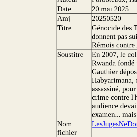
Date
20 mai 2025
Amj
20250520
Titre
Génocide des T
donnent pas sui
Rémois contre
Soustitre
En 2007, le coll
Rwanda fondé p
Gauthier dépos
Habyarimana, é
assassiné, pour
crime contre l
audience devait
examen... mais 
Nom
LesJugesNeDon
fichier