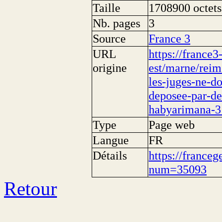
Taille
1708900 octets
Nb. pages
3
Source
France 3
URL
https://france3
origine
est/marne/reim
les-juges-ne-do
deposee-par-de
habyarimana-3
Type
Page web
Langue
FR
Détails
https://franceg
num=35093
Retour