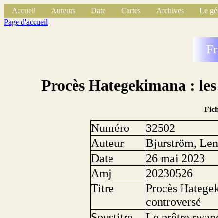
Accueil
Auteurs
Date
Cartes
Archives
Le gé
Page d'accueil
Fr
Procès Hategekimana : les
Fic
Numéro
32502
Auteur
Bjurström, Le
Date
26 mai 2023
Amj
20230526
Titre
Procès Hategek
controversé
Soustitre
Le prêtre rwan