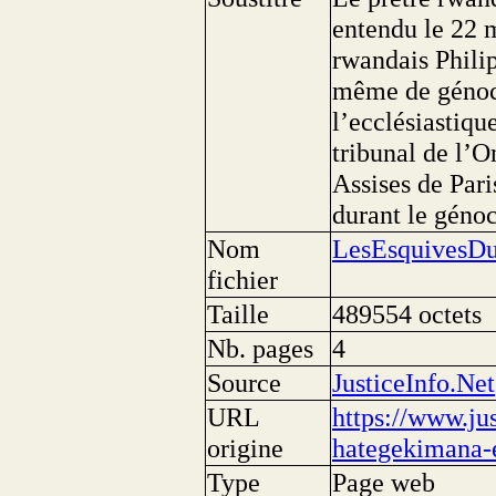
entendu le 22 
rwandais Phili
même de génoci
l’ecclésiastiqu
tribunal de l’
Assises de Pari
durant le géno
Nom
LesEsquivesDu
fichier
Taille
489554 octets
Nb. pages
4
Source
JusticeInfo.Net
URL
https://www.jus
origine
hategekimana-e
Type
Page web