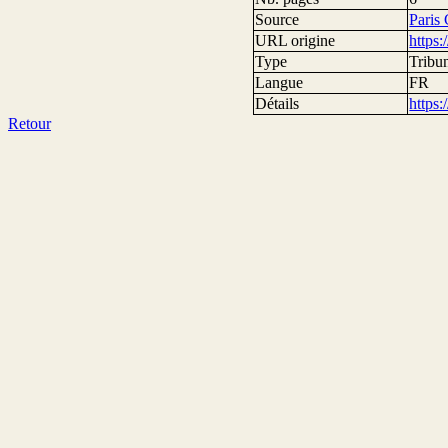
Source
Paris
URL origine
https
Type
Tribu
Langue
FR
Détails
https
Retour