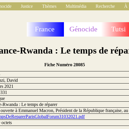
nocide
Justice
Thèmes
Multimédia
Recherche
À 
France
Génocide
Tutsi
ance-Rwanda : Le temps de répa
Fiche Numéro 28085
5
zi, David
rs 2021
0331
que
e-Rwanda : Le temps de réparer
e ouverte à Emmanuel Macron, Président de la République française, a
psDeReparerParisGlobalForum31032021.pdf
 octets