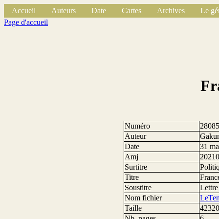
Accueil
Auteurs
Date
Cartes
Archives
Le gé
Page d'accueil
Fr
Numéro
2808
Auteur
Gakun
Date
31 ma
Amj
2021
Surtitre
Politi
Titre
Franc
Soustitre
Lettr
Nom fichier
LeTem
Taille
42320
Nb. pages
6