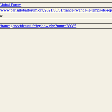
 Global Forum
://www.parisglobalforum.org/2021/03/31/france-rwanda-le-temps-de-rep
ne
://francegenocidetutsi.fr/fgtshow.php?num=28085