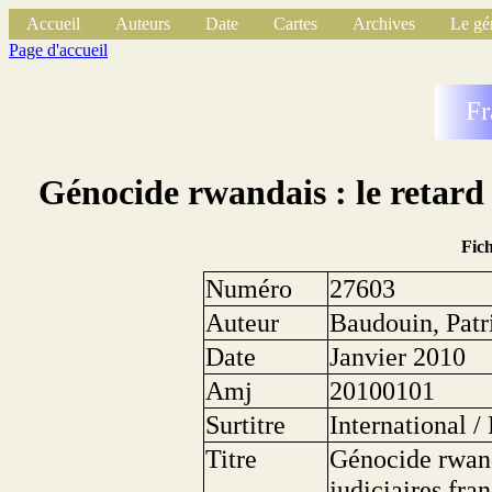
Accueil
Auteurs
Date
Cartes
Archives
Le gé
Page d'accueil
Fr
Génocide rwandais : le retard 
Fic
Numéro
27603
Auteur
Baudouin, Patr
Date
Janvier 2010
Amj
20100101
Surtitre
International 
Titre
Génocide rwand
judiciaires fra