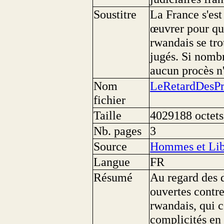
Soustitre
La France s'est
œuvrer pour qu
rwandais se tro
jugés. Si nomb
aucun procès n'
Nom
LeRetardDesPr
fichier
Taille
4029188 octets
Nb. pages
3
Source
Hommes et Lib
Langue
FR
Résumé
Au regard des d
ouvertes contr
rwandais, qui c
complicités en