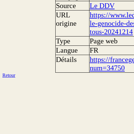
Source
Le DDV
URL
https://www.le
origine
le-genocide-des
tous-20241214
Type
Page web
Langue
FR
Détails
https://franceg
num=34750
Retour