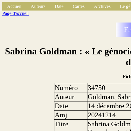
Accueil
Auteurs
Date
Cartes
Archives
Le gé
Page d'accueil
Fr
Sabrina Goldman : « Le génocid
d
Fic
Numéro
34750
Auteur
Goldman, Sabr
Date
14 décembre 2
Amj
20241214
Titre
Sabrina Goldma