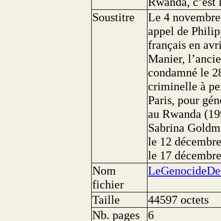
Rwanda, c’est l
Soustitre
Le 4 novembre 
appel de Phili
français en avr
Manier, l’anci
condamné le 28
criminelle à pe
Paris, pour gén
au Rwanda (199
Sabrina Goldma
le 12 décembre.
le 17 décembre
Nom
LeGenocideDe
fichier
Taille
44597 octets
Nb. pages
6