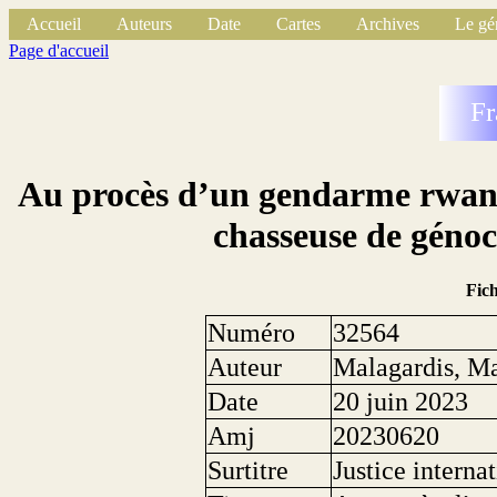
Accueil
Auteurs
Date
Cartes
Archives
Le gé
Page d'accueil
Fr
Au procès d’un gendarme rwanda
chasseuse de génoc
Fic
Numéro
32564
Auteur
Malagardis, Ma
Date
20 juin 2023
Amj
20230620
Surtitre
Justice interna