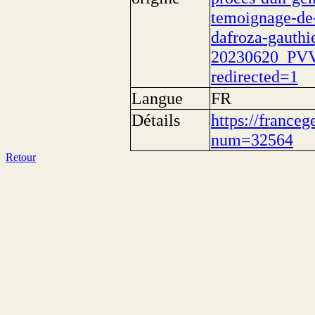
temoignage-de-
dafroza-gauthi
20230620_P
redirected=1
Langue
FR
Détails
https://franceg
num=32564
Retour