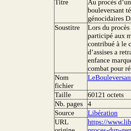
Titre
Au procès d’un
bouleversant t
génocidaires D
Soustitre
Lors du procès
participé aux m
contribué à le 
d’assises a ret
enfance marqué
combat pour réh
Nom
LeBouleversan
fichier
Taille
60121 octets
Nb. pages
4
Source
Libération
URL
https://www.lib
origine
proces-dun-gen