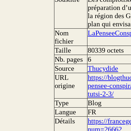
préparation d’
la région des 
plan qui envis
Nom
LaPenseeConsp
fichier
Taille
80339 octets
Nb. pages
6
Source
Thucydide
URL
https://blogth
origine
pensee-conspir
tutsi-2-3/
Type
Blog
Langue
FR
Détails
https://franceg
num=26662