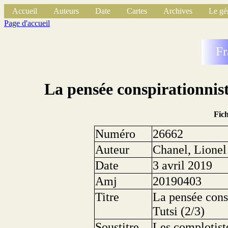
Accueil
Auteurs
Date
Cartes
Archives
Le gé
Page d'accueil
Fr
La pensée conspirationnist
Fic
Numéro
26662
Auteur
Chanel, Lionel
Date
3 avril 2019
Amj
20190403
Titre
La pensée cons
Tutsi (2/3)
Soustitre
Les complotiste