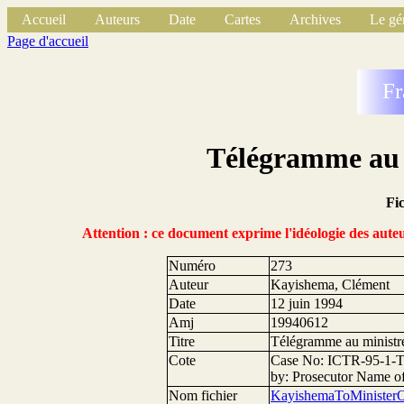
Accueil
Auteurs
Date
Cartes
Archives
Le gé
Page d'accueil
Fr
Télégramme au m
Fi
Attention : ce document exprime l'idéologie des auteu
Numéro
273
Auteur
Kayishema, Clément
Date
12 juin 1994
Amj
19940612
Titre
Télégramme au ministre
Cote
Case No: ICTR-95-1-T 
by: Prosecutor Name of
Nom fichier
KayishemaToMinister