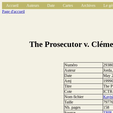
Accueil
Auteurs
Date
Cartes
Archives
Le gé
Page d'accueil
The Prosecutor v. Clé
Numéro
2938
Auteur
Jorda
Date
May 2
Amj
1999
Titre
The P
Cote
ICTR
Nom fichier
Kayis
Taille
79776
Nb. pages
158
Source
TPIR