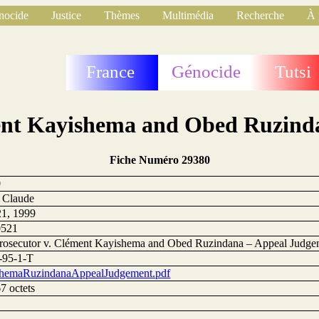
nocide
Justice
Thèmes
Multimédia
Recherche
À 
France
Génocide
Tutsi
ment Kayishema and Obed Ruzind
Fiche Numéro 29380
0
, Claude
1, 1999
0521
rosecutor v. Clément Kayishema and Obed Ruzindana – Appeal Judge
-95-1-T
hemaRuzindanaAppealJudgement.pdf
7 octets