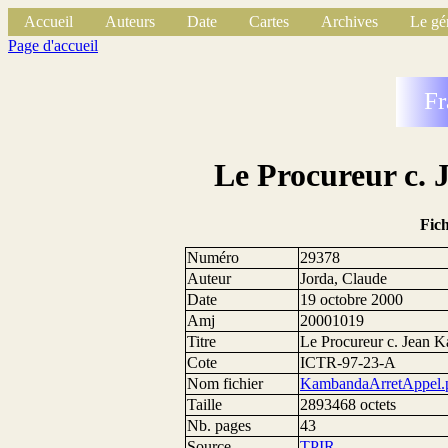
Accueil
Auteurs
Date
Cartes
Archives
Le gé
Page d'accueil
Fr
Le Procureur c.
Fic
Numéro
29378
Auteur
Jorda, Claude
Date
19 octobre 2000
Amj
20001019
Titre
Le Procureur c. Jean 
Cote
ICTR-97-23-A
Nom fichier
KambandaArretAppel.
Taille
2893468 octets
Nb. pages
43
Source
TPIR