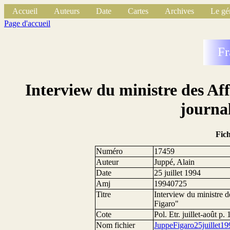
Accueil
Auteurs
Date
Cartes
Archives
Le gé
Page d'accueil
Fr
Interview du ministre des Af
journa
Fic
Numéro
17459
Auteur
Juppé, Alain
Date
25 juillet 1994
Amj
19940725
Titre
Interview du ministre d
Figaro"
Cote
Pol. Etr. juillet-août p.
Nom fichier
JuppeFigaro25juillet19