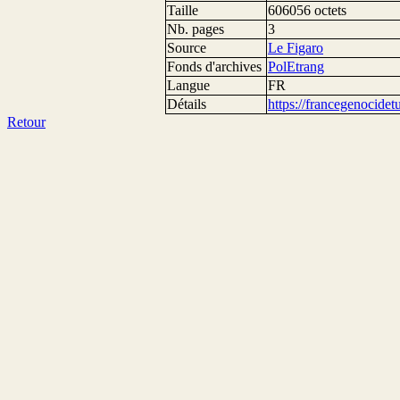
Taille
606056 octets
Nb. pages
3
Source
Le Figaro
Fonds d'archives
PolEtrang
Langue
FR
Détails
https://francegenocide
Retour