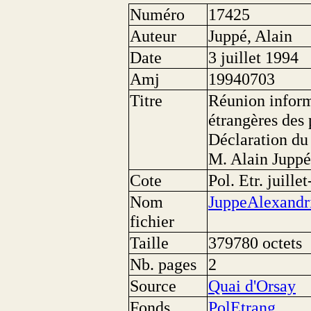
Numéro
17425
Auteur
Juppé, Alain
Date
3 juillet 1994
Amj
19940703
Titre
Réunion inform
étrangères des
Déclaration du 
M. Alain Juppé
Cote
Pol. Etr. juille
Nom
JuppeAlexandri
fichier
Taille
379780 octets
Nb. pages
2
Source
Quai d'Orsay
Fonds
PolEtrang