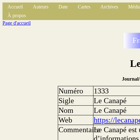
Accueil
Auteurs
Date
Cartes
Archives
Média
À propos
Page d'accueil
Fr
L
Journal
Numéro
1333
Sigle
Le Canapé
Nom
Le Canapé
Web
https://lecanap
Commentaire
Le Canapé est 
d’informations 