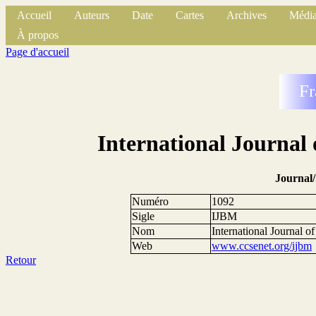
Accueil
Auteurs
Date
Cartes
Archives
Média
À propos
Page d'accueil
Fr
International Journal
Journal
Numéro
1092
Sigle
IJBM
Nom
International Journal 
Web
www.ccsenet.org/ijbm
Retour