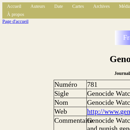
Accueil
Auteurs
Date
Cartes
Archives
Média
À propos
Page d'accueil
Fr
Geno
Journal
Numéro
781
Sigle
Genocide Wat
Nom
Genocide Wat
Web
http://www.ge
Commentaire
Genocide Watch 
and punish gen