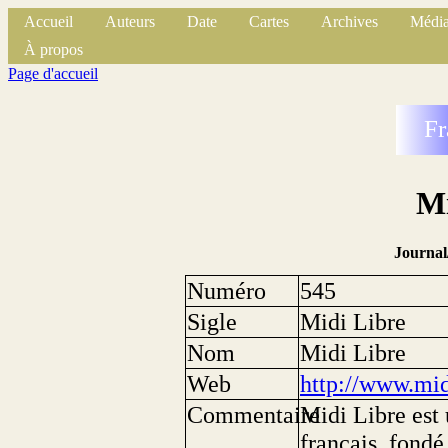
Accueil
Auteurs
Date
Cartes
Archives
Média
À propos
Page d'accueil
Fr
Mi
Journal
Numéro
545
Sigle
Midi Libre
Nom
Midi Libre
Web
http://www.midi
Commentaire
Midi Libre est 
français, fondé