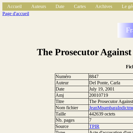
Accueil
Auteurs
Date
Cartes
Archives
Le gé
Page d'accueil
Fr
The Prosecutor Agains
Fic
Numéro
8847
Auteur
Del Ponte, Carla
Date
July 19, 2001
Amj
20010719
Titre
The Prosecutor Agains
Nom fichier
JeanMpambaraIndictme
Taille
442639 octets
Nb. pages
7
Source
TPIR
Type
Acte d'accusation d'un 