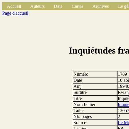
Accueil
Auteurs
Date
Cartes
Archives
Le gé
Page d'accueil
Inquiétudes fra
Numéro
1709
Date
10 ao
Amj
1994
Surtitre
Rwan
Titre
Inquié
Nom fichier
Inqui
Taille
13057
Nb. pages
2
Source
Le M
Langue
FR