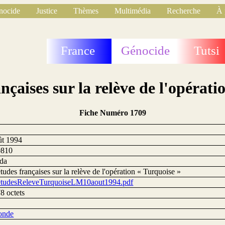
nocide
Justice
Thèmes
Multimédia
Recherche
À 
France
Génocide
Tutsi
nçaises sur la relève de l'opérati
Fiche Numéro 1709
ût 1994
0810
da
tudes françaises sur la relève de l'opération « Turquoise »
etudesReleveTurquoiseLM10aout1994.pdf
8 octets
onde