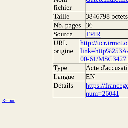
fichier
Taille
3846798 octets
Nb. pages
36
Source
TPIR
URL
http://ucr.irmct
origine
link=http%253A/
00-61/MSC3427
Type
Acte d'accusati
Langue
EN
Détails
https://franceg
num=26041
Retour