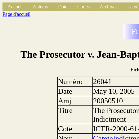
Accueil
Auteurs
Date
Cartes
Archives
Le gé
Page d'accueil
Fr
The Prosecutor v. Jean-Bap
Fic
Numéro
26041
Date
May 10, 2005
Amj
20050510
Titre
The Prosecutor
Indictment
Cote
ICTR-2000-61-
Nom
GateteIndictm