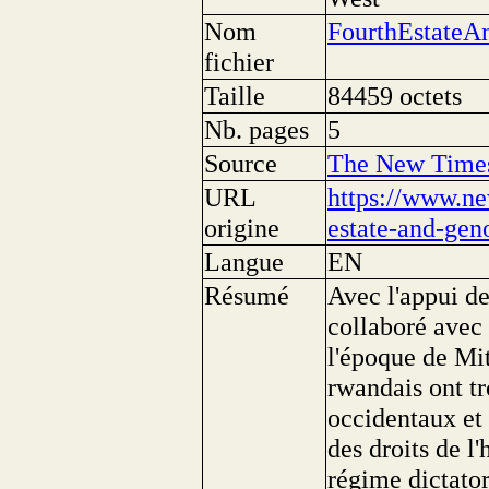
Nom
FourthEstate
fichier
Taille
84459 octets
Nb. pages
5
Source
The New Time
URL
https://www.ne
origine
estate-and-gen
Langue
EN
Résumé
Avec l'appui de
collaboré avec
l'époque de Mi
rwandais ont t
occidentaux et 
des droits de 
régime dictato