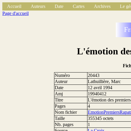
Accueil
Auteurs
Date
Cartes
Archives
Le gé
Page d'accueil
Fr
L'émotion des
Fic
Numéro
20443
Auteur
Lathuillière, Marc
Date
12 avril 1994
Amj
19940412
Titre
L'émotion des premiers 
Pages
4
Nom fichier
EmotionPremiersRapatr
Taille
355345 octets
Nb. pages
1
Source
La Croix