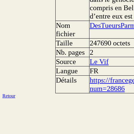
compris en Belg
d’entre eux est
Nom
DesTueursParm
fichier
Taille
247690 octets
Nb. pages
2
Source
Le Vif
Langue
FR
Détails
https://franceg
num=28686
Retour