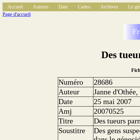
Accueil
Auteurs
Date
Cartes
Archives
Le gé
Page d'accueil
Fr
Des tueu
Fic
Numéro
28686
Auteur
Janne d'Othée,
Date
25 mai 2007
Amj
20070525
Titre
Des tueurs par
Soustitre
Des gens suspe
dans le génocid