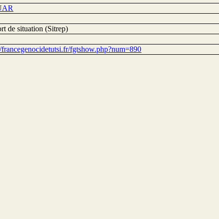
UAR
t de situation (Sitrep)
://francegenocidetutsi.fr/fgtshow.php?num=890