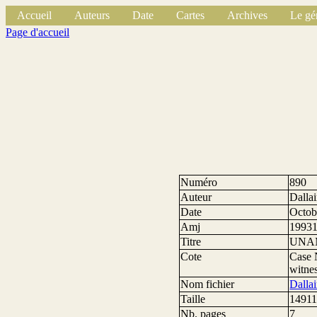
Accueil
Auteurs
Date
Cartes
Archives
Le gé
Page d'accueil
Numéro
890
Auteur
Dalla
Date
Octob
Amj
1993
Titre
UNAMI
Cote
Case 
witnes
Nom fichier
Dalla
Taille
14911
Nb. pages
7