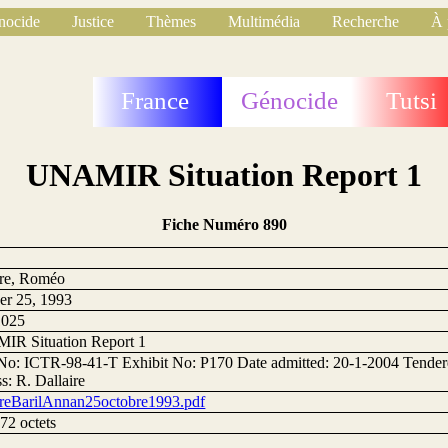
nocide
Justice
Thèmes
Multimédia
Recherche
À 
France
Génocide
Tutsi
UNAMIR Situation Report 1
Fiche Numéro 890
ire, Roméo
er 25, 1993
1025
R Situation Report 1
No: ICTR-98-41-T Exhibit No: P170 Date admitted: 20-1-2004 Tender
s: R. Dallaire
ireBarilAnnan25octobre1993.pdf
72 octets