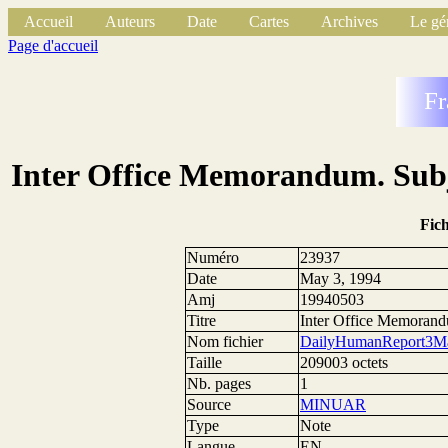
Accueil
Auteurs
Date
Cartes
Archives
Le gé
Page d'accueil
Fr
Inter Office Memorandum. Subj
Fic
Numéro
23937
Date
May 3, 1994
Amj
19940503
Titre
Inter Office Memorand
Nom fichier
DailyHumanReport3M
Taille
209003 octets
Nb. pages
1
Source
MINUAR
Type
Note
Langue
EN