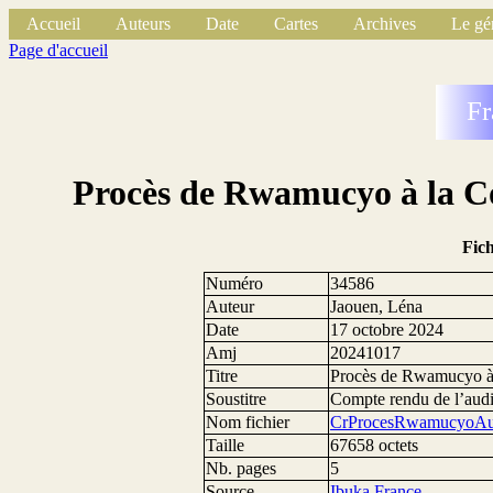
Accueil
Auteurs
Date
Cartes
Archives
Le gé
Page d'accueil
Fr
Procès de Rwamucyo à la Cou
Fic
Numéro
34586
Auteur
Jaouen, Léna
Date
17 octobre 2024
Amj
20241017
Titre
Procès de Rwamucyo à l
Soustitre
Compte rendu de l’aud
Nom fichier
CrProcesRwamucyoAud
Taille
67658 octets
Nb. pages
5
Source
Ibuka France