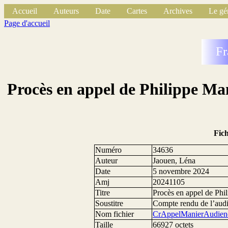
Accueil
Auteurs
Date
Cartes
Archives
Le gé
Page d'accueil
Fr
Procès en appel de Philippe Man
Fic
Numéro
34636
Auteur
Jaouen, Léna
Date
5 novembre 2024
Amj
20241105
Titre
Procès en appel de Phil
Soustitre
Compte rendu de l’aud
Nom fichier
CrAppelManierAudien
Taille
66927 octets