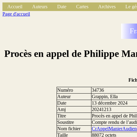
Accueil
Auteurs
Date
Cartes
Archives
Le gé
Page d'accueil
Fr
Procès en appel de Philippe Man
Fic
Numéro
34736
Auteur
Grappin, Ella
Date
13 décembre 2024
Amj
20241213
Titre
Procès en appel de Phil
Soustitre
Compte rendu de l’aud
Nom fichier
CrAppelManierAudien
Taille
88072 octets