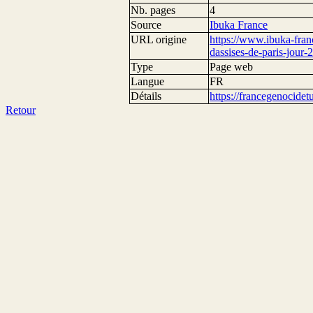
Nb. pages
4
Source
Ibuka France
URL origine
https://www.ibuka-fran
dassises-de-paris-jour-2
Type
Page web
Langue
FR
Détails
https://francegenocide
Retour