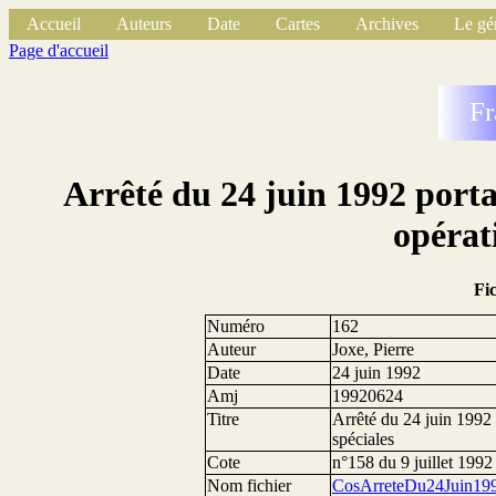
Accueil
Auteurs
Date
Cartes
Archives
Le gé
Page d'accueil
Fr
Arrêté du 24 juin 1992 por
opérat
Fi
Numéro
162
Auteur
Joxe, Pierre
Date
24 juin 1992
Amj
19920624
Titre
Arrêté du 24 juin 1992
spéciales
Cote
n°158 du 9 juillet 1992
Nom fichier
CosArreteDu24Juin199