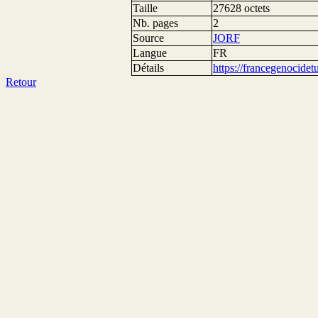
Taille
27628 octets
Nb. pages
2
Source
JORF
Langue
FR
Détails
https://francegenocide
Retour