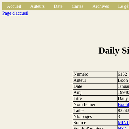
Accueil
Auteurs
Date
Cartes
Archives
Le gé
Page d'accueil
Daily S
Numéro
6152
Auteur
Booh-
Date
Janua
Amj
1994
Titre
Daily
Nom fichier
BoohB
Taille
83243
Nb. pages
3
Source
MIN
Fonds d'archives
NSA