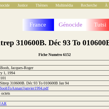
nocide
Justice
Thèmes
Multimédia
Recherche
À 
France
Génocide
Tutsi
itrep 310600B. Déc 93 To 010600
Fiche Numéro 6152
Booh, Jacques-Roger
ry 1, 1994
0101
 Sitrep 310600B. Déc 93 To 010600B Jan 94
oohToAnnan1janvier1994.pdf
 octets
UAR