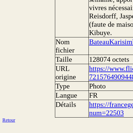
vivres nécessai
Reisdorff, Jasp
(faute de maiso
Kibuye.
Nom
BateauKarisim
fichier
Taille
128074 octets
URL
https://www.fl
origine
721576490944
Type
Photo
Langue
FR
Détails
https://franceg
num=22503
Retour