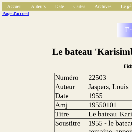
Accueil
Auteurs
Date
Cartes
Archives
Le gé
Page d'accueil
Fr
Le bateau 'Karisimb
Fic
Numéro
22503
Auteur
Jaspers, Louis
Date
1955
Amj
19550101
Titre
Le bateau 'Kar
Soustitre
1955 - le batea
semaine, appor