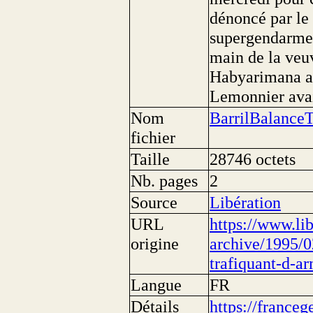
dénoncé par le 
supergendarme 
main de la veu
Habyarimana as
Lemonnier avai
Nom
BarrilBalance
fichier
Taille
28746 octets
Nb. pages
2
Source
Libération
URL
https://www.lib
origine
archive/1995/0
trafiquant-d-a
Langue
FR
Détails
https://franceg