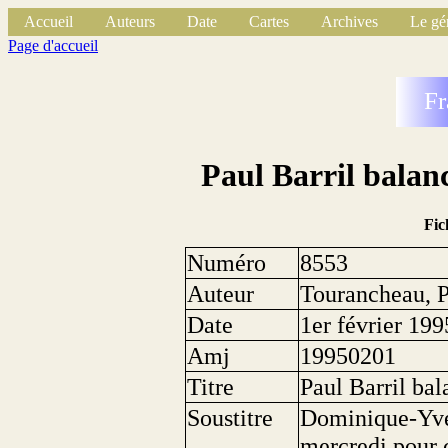
Accueil
Auteurs
Date
Cartes
Archives
Le gé
Page d'accueil
Fr
Paul Barril balan
Fic
Numéro
8553
Auteur
Tourancheau, P
Date
1er février 199
Amj
19950201
Titre
Paul Barril bal
Soustitre
Dominique-Yves
mercredi pour c