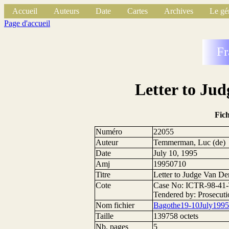
Accueil
Auteurs
Date
Cartes
Archives
Le gé
Page d'accueil
Fr
Letter to Ju
Fic
Numéro
22055
Auteur
Temmerman, Luc (de)
Date
July 10, 1995
Amj
19950710
Titre
Letter to Judge Van D
Cote
Case No: ICTR-98-41-T
Tendered by: Prosecuti
Nom fichier
Bagothe19-10July199
Taille
139758 octets
Nb. pages
5