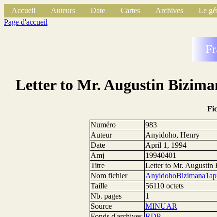
Accueil
Auteurs
Date
Cartes
Archives
Le gé
Page d'accueil
Fr
Letter to Mr. Augustin Bizima
Fi
Numéro
983
Auteur
Anyidoho, Henry
Date
April 1, 1994
Amj
19940401
Titre
Letter to Mr. Augustin 
Nom fichier
AnyidohoBizimana1apr
Taille
56110 octets
Nb. pages
1
Source
MINUAR
Fonds d'archives
RDP