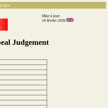
propos
Mise à jour:
16 février 2026
peal Judgement