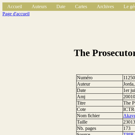
Accueil
Auteurs
Date
Cartes
Archives
Le gé
Page d'accueil
The Prosecuto
Numéro
1125
Auteur
Jorda
Date
1er j
Amj
2001
Titre
The P
Cote
ICTR
Nom fichier
Akaye
Taille
23013
Nb. pages
173
Source
TPIR