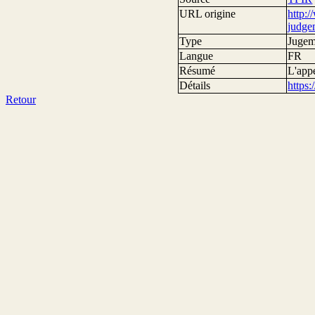
URL origine
http:/
judge
Type
Jugem
Langue
FR
Résumé
L'appe
Détails
https
Retour