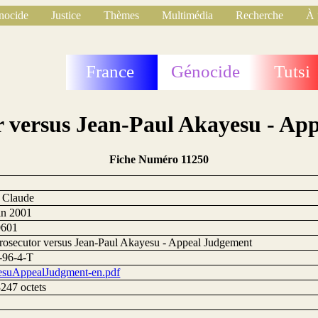
nocide
Justice
Thèmes
Multimédia
Recherche
À 
France
Génocide
Tutsi
r versus Jean-Paul Akayesu - Ap
Fiche Numéro 11250
0
, Claude
uin 2001
0601
rosecutor versus Jean-Paul Akayesu - Appeal Judgement
-96-4-T
suAppealJudgment-en.pdf
247 octets