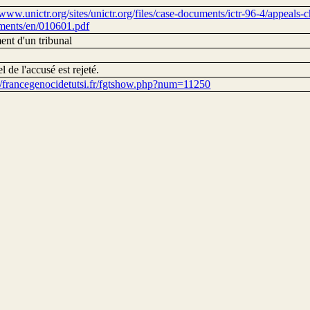
/www.unictr.org/sites/unictr.org/files/case-documents/ictr-96-4/appeals
ments/en/010601.pdf
ent d'un tribunal
l de l'accusé est rejeté.
://francegenocidetutsi.fr/fgtshow.php?num=11250