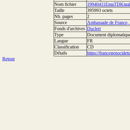
Nom fichier
19940411EmaTDKigali
Taille
395993 octets
Nb. pages
2
Source
Ambassade de France, 
Fonds d'archives
Duclert
Type
Document diplomatiqu
Langue
FR
Classification
CD
Détails
https://francegenocide
Retour