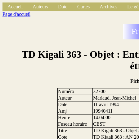
Accueil
Auteurs
Date
Cartes
Archives
Le gé
Page d'accueil
Fr
TD Kigali 363 - Objet : Entr
ét
Fic
Numéro
32700
Auteur
Marlaud, Jean-Michel
Date
11 avril 1994
Amj
19940411
Heure
14:04:00
Fuseau horaire
CEST
Titre
TD Kigali 363 - Objet :
Cote
TD Kigali 363 ; AN 2