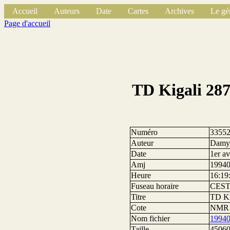
Accueil
Auteurs
Date
Cartes
Archives
Le gé
Page d'accueil
TD Kigali 287
Numéro
3355
Auteur
Damy,
Date
1er av
Amj
1994
Heure
16:19
Fuseau horaire
CES
Titre
TD Ki
Cote
NMR 
Nom fichier
1994
Taille
45060