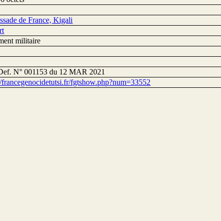
sade de France, Kigali
rt
ent militaire
Def. N° 001153 du 12 MAR 2021
://francegenocidetutsi.fr/fgtshow.php?num=33552