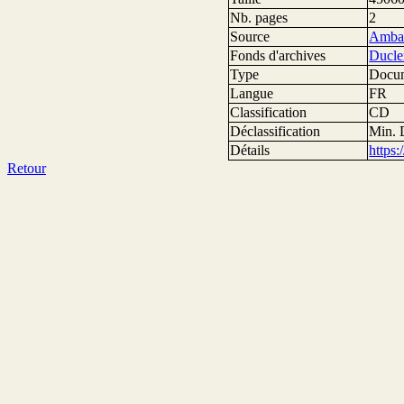
Nb. pages
2
Source
Ambas
Fonds d'archives
Ducle
Type
Docum
Langue
FR
Classification
CD
Déclassification
Min. 
Détails
https
Retour