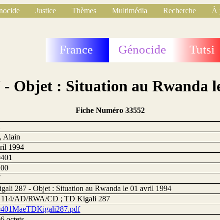
nocide
Justice
Thèmes
Multimédia
Recherche
À 
France
Génocide
Tutsi
 - Objet : Situation au Rwanda le
Fiche Numéro 33552
2
 Alain
ril 1994
0401
:00
T
gali 287 - Objet : Situation au Rwanda le 01 avril 1994
114/AD/RWA/CD ; TD Kigali 287
0401MaeTDKigali287.pdf
6 octets