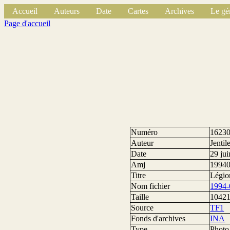
Accueil
Auteurs
Date
Cartes
Archives
Le gé
Page d'accueil
Numéro
1623
Auteur
Jentil
Date
29 ju
Amj
1994
Titre
Légio
Nom fichier
1994-
Taille
10421
Source
TF1
Fonds d'archives
INA
Type
Photo