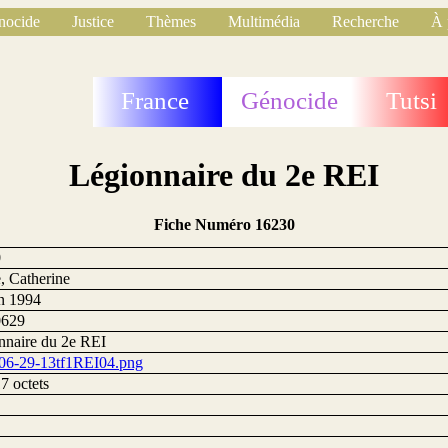
nocide
Justice
Thèmes
Multimédia
Recherche
À 
France
Génocide
Tutsi
Légionnaire du 2e REI
Fiche Numéro 16230
0
e, Catherine
in 1994
0629
nnaire du 2e REI
06-29-13tf1REI04.png
7 octets