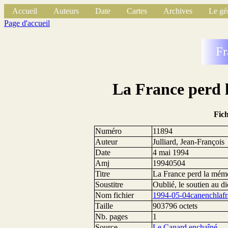
Accueil
Auteurs
Date
Cartes
Archives
Le gé
Page d'accueil
Fr
La France perd
Fic
Numéro
11894
Auteur
Julliard, Jean-François
Date
4 mai 1994
Amj
19940504
Titre
La France perd la mém
Soustitre
Oublié, le soutien au di
Nom fichier
1994-05-04canenchlaf
Taille
903796 octets
Nb. pages
1
Source
Le Canard enchaîné