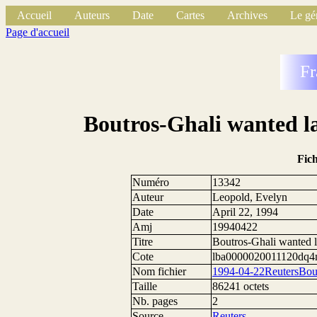
Accueil
Auteurs
Date
Cartes
Archives
Le gé
Page d'accueil
Fr
Boutros-Ghali wanted l
Fic
Numéro
13342
Auteur
Leopold, Evelyn
Date
April 22, 1994
Amj
19940422
Titre
Boutros-Ghali wanted 
Cote
lba0000020011120dq
Nom fichier
1994-04-22ReutersBout
Taille
86241 octets
Nb. pages
2
Source
Reuters