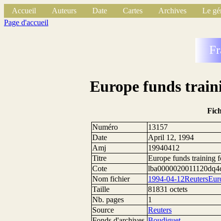
Accueil
Auteurs
Date
Cartes
Archives
Le gé
Page d'accueil
Fr
Europe funds traini
Fic
Numéro
13157
Date
April 12, 1994
Amj
19940412
Titre
Europe funds training f
Cote
lba0000020011120dq4
Nom fichier
1994-04-12ReutersEur
Taille
81831 octets
Nb. pages
1
Source
Reuters
Fonds d'archives
Boudiguet