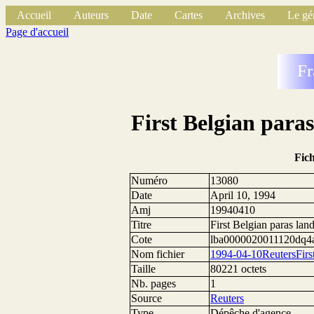
Accueil
Auteurs
Date
Cartes
Archives
Le gé
Page d'accueil
Fr
First Belgian para
Fic
Numéro
13080
Date
April 10, 1994
Amj
19940410
Titre
First Belgian paras lan
Cote
lba0000020011120dq4
Nom fichier
1994-04-10ReutersFirs
Taille
80221 octets
Nb. pages
1
Source
Reuters
Type
Dépêche d'agence